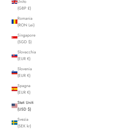
Unito
(GBP £)
Romania
(RON Lei)
Singapore
(SGD $)
Slovacchia
(EUR €)
Slovenia
(EUR €)
Spagna
(EUR €)
Stati Uniti
(USD $)
Svezia
(SEK kr)