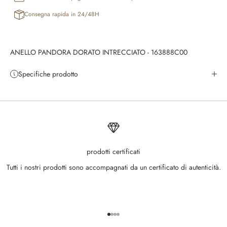
Consegna rapida in 24/48H
ANELLO PANDORA DORATO INTRECCIATO - 163888C00
Specifiche prodotto
prodotti certificati
Tutti i nostri prodotti sono accompagnati da un certificato di autenticità.
Vai all'articolo 1
Vai all'articolo 2
Vai all'articolo 3
Vai all'articolo 4