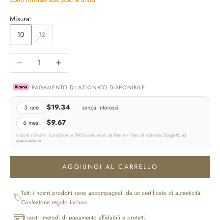
Misura:
10
12
Diminuisci quantità
Aumenta quantità
PAGAMENTO DILAZIONATO DISPONIBILE
$19.34
3 rate
senza interessi
$9.67
6 mesi
Importi indicativi. Condizioni e TAEG comunicati da Klarna in fase di richiesta. Soggetto ad
approvazione.
AGGIUNGI AL CARRELLO
Tutti i nostri prodotti sono accompagnati da un certificato di autenticità.
Confezione regalo inclusa
I nostri metodi di pagamento affidabili e protetti.