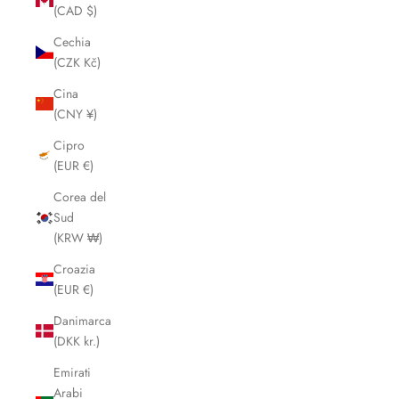
(CAD $)
Cechia
(CZK Kč)
Cina
(CNY ¥)
Cipro
(EUR €)
Corea del
Sud
(KRW ₩)
Croazia
(EUR €)
Danimarca
(DKK kr.)
Emirati
Arabi