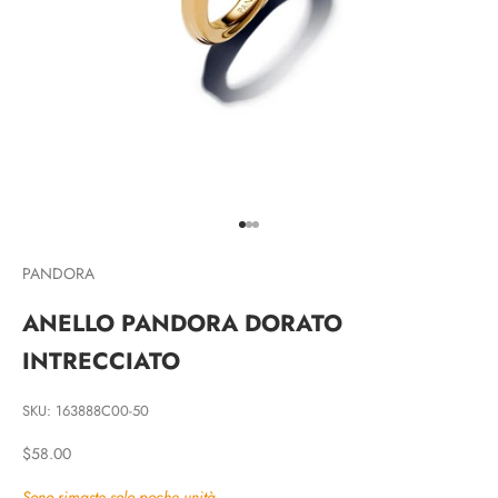
Vai all'articolo 1
Vai all'articolo 2
Vai all'articolo 3
PANDORA
ANELLO PANDORA DORATO
INTRECCIATO
SKU: 163888C00-50
Prezzo scontato
$58.00
Sono rimaste solo poche unità