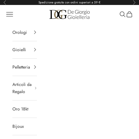
Vai al contenuto
Spedizione gratuita con ordini superiori a 59 €
Precedente
Suc
De Giorgio Gioielleria
Menù
Cerca
Carrell
Orologi
Gioielli
Pelletteria
Articoli da
Regalo
Oro 18kt
Bijoux